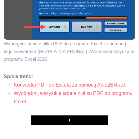
Wyodrębnij dane z pliku PDF do programu Excel za pomocą
tego konwertera (BEZPŁATNA PRÓBA) | Wskazówki dotyczące
programu Excel 2026
Spisie treści
Konwertuj PDF do Excela za pomocą Able2Extract
Wyodrębnij wszystkie tabele z pliku PDF do programu
Excel
Play