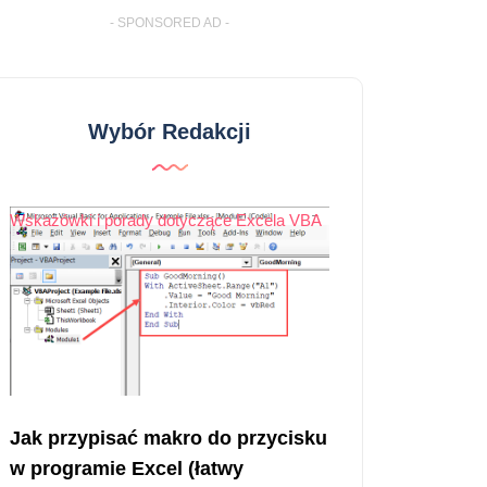
- SPONSORED AD -
Wybór Redakcji
Wskazówki i porady dotyczące Excela VBA
Jak przypisać makro do przycisku
w programie Excel (łatwy