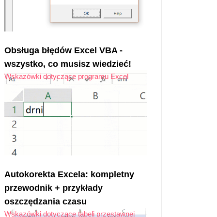
Obsługa błędów Excel VBA -
wszystko, co musisz wiedzieć!
Wskazówki dotyczące programu Excel
Autokorekta Excela: kompletny
przewodnik + przykłady
oszczędzania czasu
Wskazówki dotyczące tabeli przestawnej