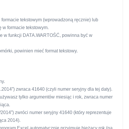
w formacie tekstowym (wprowadzoną ręcznie) lub
ę w formacie tekstowym.
znie w funkcji DATA.WARTOŚĆ, powinna być w
omórki, powinien mieć format tekstowy.
ny.
4”) zwraca 41640 (czyli numer seryjny dla tej daty).
 używasz tylko argumentów miesiąc i rok, zwraca numer
iąca.
14”) zwróci numer seryjny 41640 (który reprezentuje
ąca 2014).
 program Excel automatycznie przyjmuje bieżący rok (na