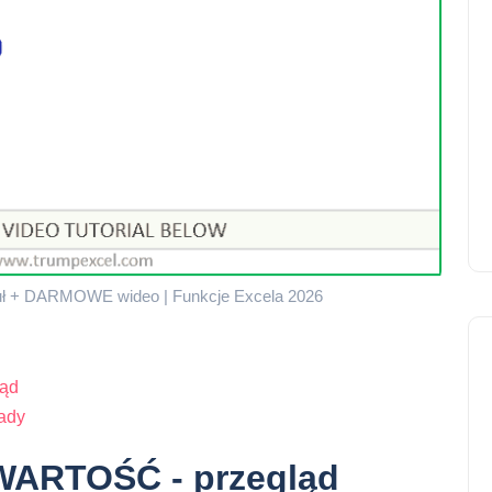
ł + DARMOWE wideo | Funkcje Excela 2026
ąd
ady
WARTOŚĆ - przegląd