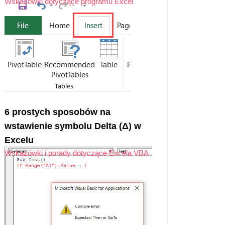
Wskazówki dotyczące programu Excel
6 prostych sposobów na
wstawienie symbolu Delta (Δ) w
Excelu
Wskazówki i porady dotyczące Excela VBA