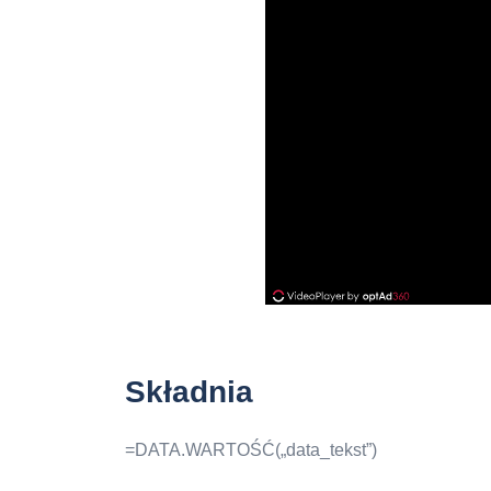
Składnia
=DATA.WARTOŚĆ(„data_tekst”)