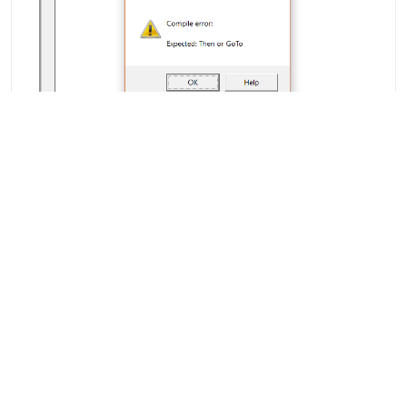
Obsługa błędów Excel VBA -
wszystko, co musisz wiedzieć!
Wskazówki dotyczące programu Excel
Autokorekta Excela: kompletny