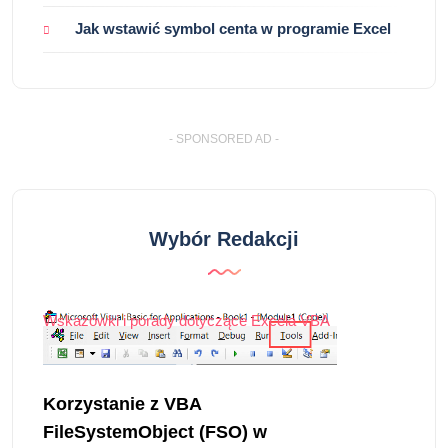
Jak wstawić symbol centa w programie Excel
- SPONSORED AD -
Wybór Redakcji
Wskazówki i porady dotyczące Excela VBA
Korzystanie z VBA
FileSystemObject (FSO) w