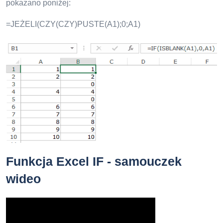
pokazano poniżej:
=JEŻELI(CZY(CZY)PUSTE(A1);0;A1)
Funkcja Excel IF - samouczek
wideo