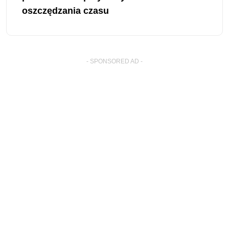
oszczędzania czasu
- SPONSORED AD -
� Copyright By Excel-Lib.net
. All Rights Reserved.
Ta strona w innych językach: