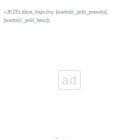
=JEŻELI(test_logiczny; [wartość_jeśli_prawda];
[wartość_jeśli_fałsz])
ad