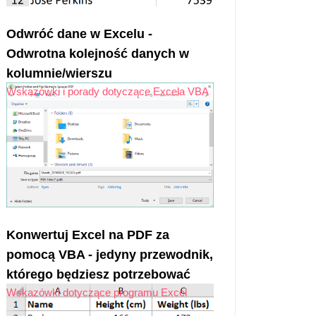
Odwróć dane w Excelu -
Odwrotna kolejność danych w
kolumnie/wierszu
Wskazówki i porady dotyczące Excela VBA
Konwertuj Excel na PDF za
pomocą VBA - jedyny przewodnik,
którego będziesz potrzebować
Wskazówki dotyczące programu Excel