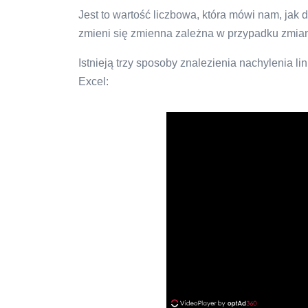
Jest to wartość liczbowa, która mówi nam, jak
zmieni się zmienna zależna w przypadku zmian
Istnieją trzy sposoby znalezienia nachylenia l
Excel: