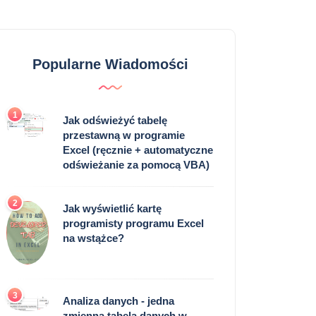
Popularne Wiadomości
1
Jak odświeżyć tabelę
przestawną w programie
Excel (ręcznie + automatyczne
odświeżanie za pomocą VBA)
2
Jak wyświetlić kartę
programisty programu Excel
na wstążce?
3
Analiza danych - jedna
zmienna tabela danych w