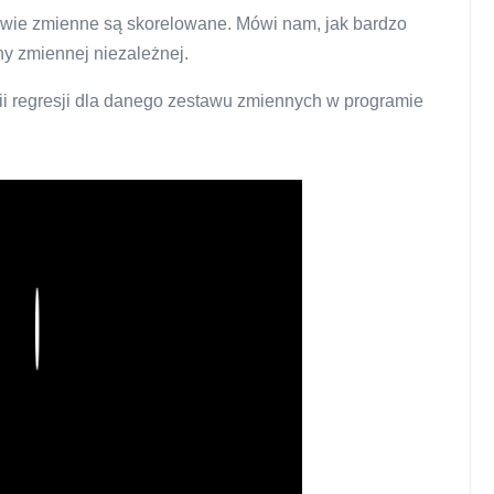
 dwie zmienne są skorelowane. Mówi nam, jak bardzo
y zmiennej niezależnej.
inii regresji dla danego zestawu zmiennych w programie
Play