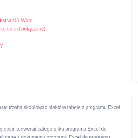
tekst w MS Word
ko obiekt połączony)
ny
sto trzeba skopiować niektóre tabele z programu Excel
opcji konwersji całego pliku programu Excel do
ać dane z dokumentu programu Excel do programu