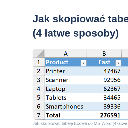
Jak skopiować tab
(4 łatwe sposoby)
Jak skopiować tabelę Excela do MS Word (4 łatw