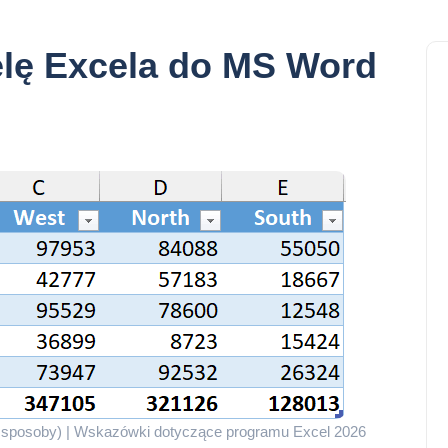
elę Excela do MS Word
e sposoby) | Wskazówki dotyczące programu Excel 2026