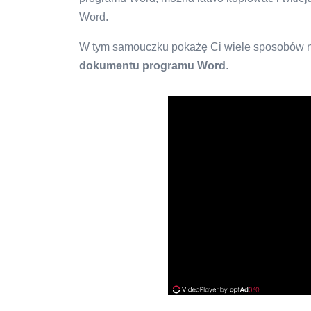
Word.
W tym samouczku pokażę Ci wiele sposobów 
dokumentu programu Word
.