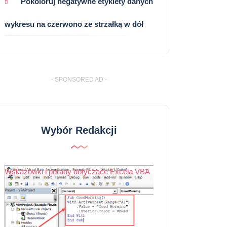
Pokoloruj negatywne etykiety danych
wykresu na czerwono ze strzałką w dół
- SPONSORED AD -
Wybór Redakcji
Wskazówki i porady dotyczące Excela VBA