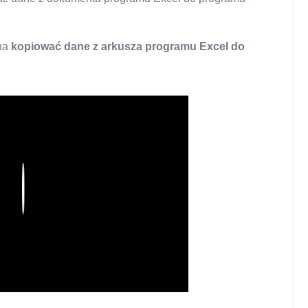
na
kopiować dane z arkusza programu Excel do
Play