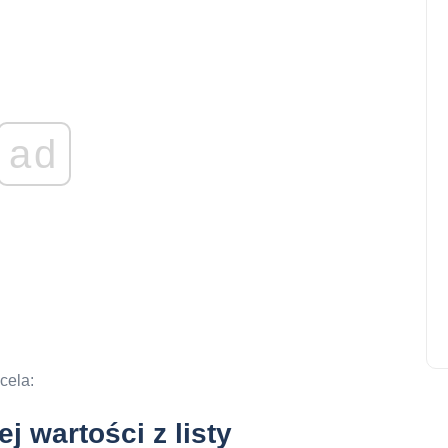
ad
cela:
j wartości z listy