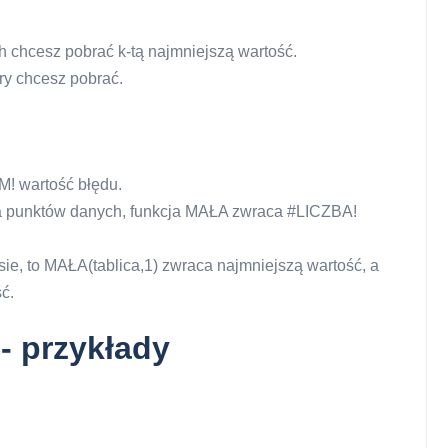
ych chcesz pobrać k-tą najmniejszą wartość.
óry chcesz pobrać.
M! wartość błędu.
iczba punktów danych, funkcja MAŁA zwraca #LICZBA!
sie, to MAŁA(tablica,1) zwraca najmniejszą wartość, a
ć.
- przykłady