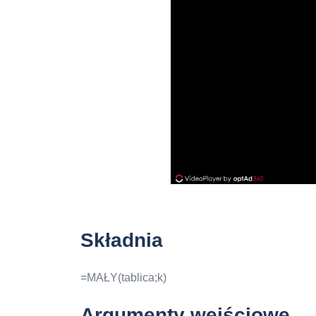
Składnia
=MAŁY(tablica;k)
Argumenty wejściowe